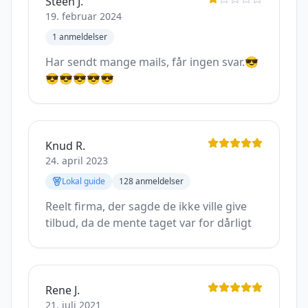
Steen J.
19. februar 2024
1
anmeldelser
Har sendt mange mails, får ingen svar.😎
😎😎😎😎😎
Knud R.
24. april 2023
Lokal guide
128
anmeldelser
Reelt firma, der sagde de ikke ville give
tilbud, da de mente taget var for dårligt
Rene J.
21. juli 2021