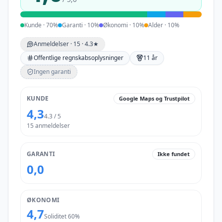
Kunde
·
70
%
Garanti
·
10
%
Økonomi
·
10
%
Alder
·
10
%
Anmeldelser ·
15
· 4.3★
Offentlige regnskabsoplysninger
11 år
Ingen garanti
KUNDE
Google Maps og Trustpilot
4,3
4.3 / 5
15
anmeldelser
GARANTI
Ikke fundet
0,0
ØKONOMI
4,7
Soliditet 60%