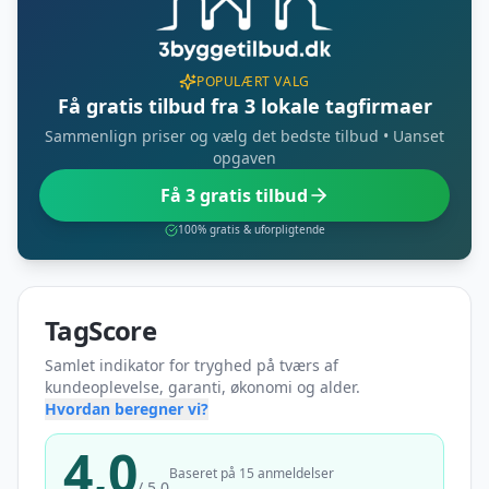
POPULÆRT VALG
Få gratis tilbud fra 3 lokale tagfirmaer
Sammenlign priser og vælg det bedste tilbud • Uanset
opgaven
Få 3 gratis tilbud
100% gratis & uforpligtende
TagScore
Samlet indikator for tryghed på tværs af
kundeoplevelse, garanti, økonomi og alder.
Hvordan beregner vi?
4,0
Baseret på 15 anmeldelser
/ 5,0