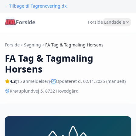
←
Tilbage til Tagrenovering.dk
Forside
Forside
Landsdele
Forside
Søgning
FA Tag & Tagmaling Horsens
FA Tag & Tagmaling
Horsens
4.3
(
15
anmeldelser)
·
Opdateret d. 02.11.2025 (manuelt)
Krøruplundvej 5
,
8732
Hovedgård