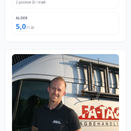
2 positive år i træk
ALDER
5,0
11 år