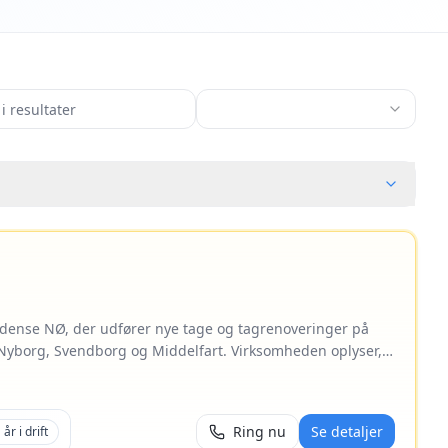
Odense NØ, der udfører nye tage og tagrenoveringer på
Nyborg, Svendborg og Middelfart. Virksomheden oplyser,
nder tilbage på henvendelser inden for 24 timer.
ontag med oplyst 30 års produktgaranti, tagpap og
anti samt skifertag. Referencer viser også montage af
Ring nu
Se detaljer
1
år i drift
fterisolering af loft. Skifertagsarbejde udføres med