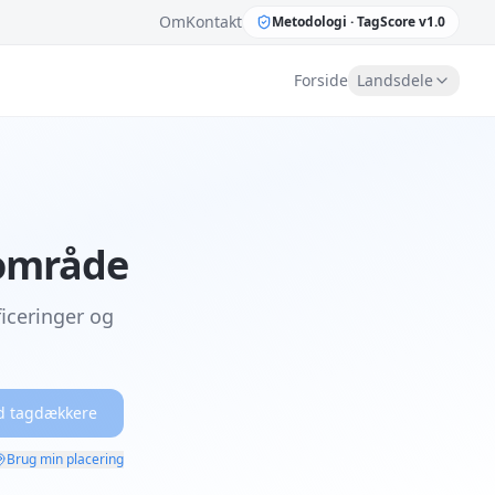
Om
Kontakt
Metodologi ·
TagScore v1.0
Forside
Landsdele
 område
iceringer og
d tagdækkere
Brug min placering