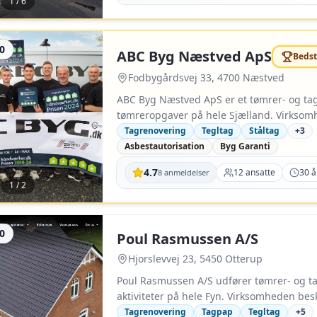
1
/
6
tilknyttet blikkenslagerarbejde i samarbe
2015 og fremstår med ca. 15 medarbejdere 
,0
#
2026
ABC Byg Næstved ApS
Bedst
Fodbygårdsvej 33, 4700 Næstved
ABC Byg Næstved ApS er et tømrer- og tag
tømreropgaver på hele Sjælland. Virksom
til det nuværende selskab i 1996. Den har 
Tagrenovering
Tegltag
Ståltag
+
3
af eksisterende tage samt tilhørende tømr
Asbestautorisation
Byg Garanti
tage og der er i dag 10 håndværkere foruden mester. Virksomheden er med
4.7
12
ansatte
30
år
8
anmeldelser
tilsluttet Byg Garanti. ABC Byg er desuden
1
/
2
nedrivning og håndtering af asbest og opl
forbindelse med tagopgaver udføres ogs
udskiftning af vinduer og døre.
,0
Poul Rasmussen A/S
Hjorslevvej 23, 5450 Otterup
Poul Rasmussen A/S udfører tømrer- og ta
aktiviteter på hele Fyn. Virksomheden bes
renovering og udskiftning af tage samt re
Tagrenovering
Tagpap
Tegltag
+
5