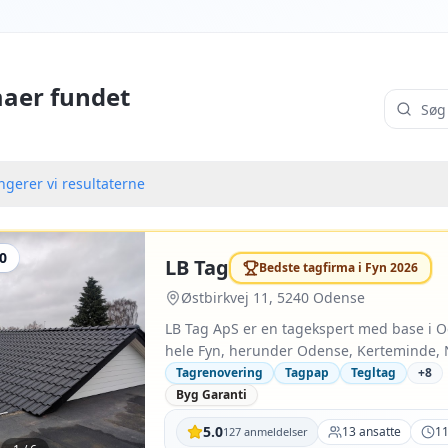
aer fundet
gerer vi resultaterne
,0
#
2026
LB Tag
Bedste tagfirma i
Fyn
2026
Østbirkvej 11, 5240 Odense
LB Tag ApS er en tagekspert med base i 
hele Fyn, herunder Odense, Kerteminde, 
at den leverer 50+ nye tage om året og ve
Tagrenovering
Tagpap
Tegltag
+
8
Arbejderne omfatter bl.a. tegltag og bet
Byg Garanti
bølgeplader med oplyst 15 års produktgar
5.0
13
ansatte
1
127
anmeldelser
tagrender, kviste og ovenlysvinduer samt e