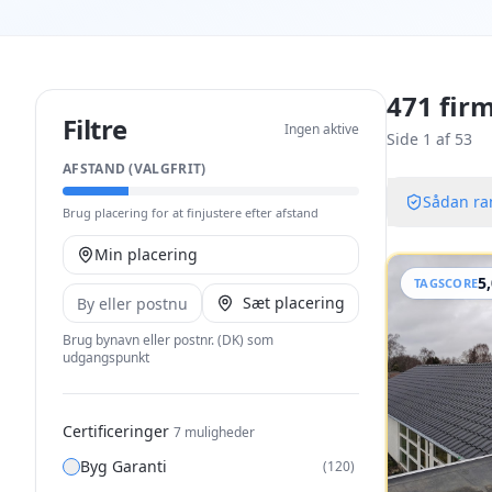
471
firm
Filtre
Ingen aktive
Side
1
af
53
AFSTAND (VALGFRIT)
Sådan ran
Brug placering for at finjustere efter afstand
Min placering
5
TAGSCORE
Sæt placering
Brug bynavn eller postnr. (DK) som
udgangspunkt
Certificeringer
7
muligheder
Byg Garanti
(
120
)