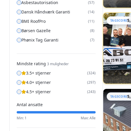
Asbestautorisation
(
57
)
Dansk Håndværk Garanti
(
14
)
5
TAGSCORE
BMI RoofPro
(
11
)
Børsen Gazelle
(
8
)
Phønix Tag Garanti
(
7
)
TEKNIQ Garantiordning
(
1
)
Mindste rating
3
muligheder
3.5+ stjerner
(
324
)
4.0+ stjerner
(
297
)
4.5+ stjerner
(
243
)
5
TAGSCORE
Antal ansatte
Min:
1
Max:
Alle