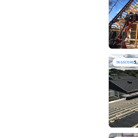
Tagmaling
(
65
)
Skifertag
(
50
)
Solceller
(
37
)
Skorsten
(
22
)
Stråtag
(
16
)
Understrygning
(
15
)
5
TAGSCORE