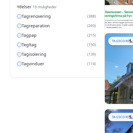
Ydelser
19
muligheder
Tagrenovering
(
388
)
Tagreparation
(
269
)
Tagpap
(
215
)
5
TAGSCORE
Tegltag
(
150
)
Tagisolering
(
139
)
Tagvinduer
(
114
)
Ståltag
(
101
)
Tagrender
(
98
)
Loftisolering
(
96
)
Tagrens
(
95
)
Betontag
(
87
)
5
TAGSCORE
Tagkviste
(
78
)
Sedumtag
(
72
)