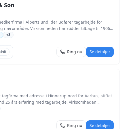
& Søn
nedkerfirma i Albertslund, der udfører tagarbejde for
 og nærområder. Virksomheden har rødder tilbage til 1906
ejdere, der arbejder med både renovering og etablering
+
3
pgaverne kan kombineres med udbedring af skader,
Ring nu
Se detaljer
drift
 etablering af tilhørende tagdele som kviste og tagrender.
aranti, hvilket giver private kunder en ekstra sikkerhed
t tagfirma med adresse i Hinnerup nord for Aarhus, stiftet
d 25 års erfaring med tagarbejde. Virksomheden
og erhverv og tilbyder både indledende rådgivning,
ed vifte af
agpap, og kan kombinere tagprojektet med efterisolering,
Ring nu
Se detaljer
Tagrenovering er medlem af Byg Garanti og har flere gange