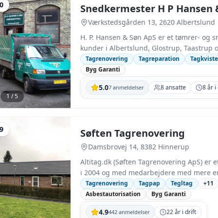
,0
Snedkermester H P Hansen 
Værkstedsgården 13, 2620 Albertslund
H. P. Hansen & Søn ApS er et tømrer- og s
kunder i Albertslund, Glostrup, Taastrup
og drives i dag som et ApS med 7 medarb
Tagrenovering
Tagreparation
Tagkviste
af nye tage. Firmaet lægger vægt på at rådgive om materialer og løsninger, så taget bliver tilpasset
Byg Garanti
husets udtryk og de tekniske krav. Tago
5.0
8
ansatte
8
år i 
7
anmeldelser
forbedret isolering samt udskiftning eller
1
/
5
H. P. Hansen & Søn ApS er medlem af Byg G
ved tagprojekter.
,9
Søften Tagrenovering
Damsbrovej 14, 8382 Hinnerup
Altitag.dk (Søften Tagrenovering ApS) er e
i 2004 og med medarbejdere med mere en
arbejder landsdækkende for både private 
Tagrenovering
Tagpap
Tegltag
+
11
prisberegning og selve udførelsen af opgaven. Firmaet lægger og renoverer en br
Asbestautorisation
Byg Garanti
tagtyper, herunder tegl, beton, stål og t
4.9
22
år i drift
442
anmeldelser
kviste, tagrender og tagvinduer. Søften 