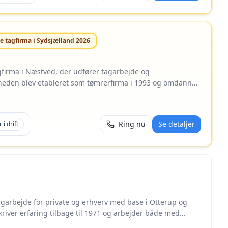
jde med Brinkmann & Jacobsen. Selskabet er etableret i
(opgjort juli 2025).
e tagfirma i
Sydsjælland
2026
firma i Næstved, der udfører tagarbejde og
heden blev etableret som tømrerfirma i 1993 og omdannet
specialiseret sig i nye tage, Lindab-ståltage og renovering
eropgaver. Ifølge virksomheden er der udført over 1.250
lem af DI Byggeri og
Ring nu
Se detaljer
 i drift
 godkendt og autoriseret af Sikkerhedsstyrelsen til
yser, at de arbejder efter de gældende regler. I
å opgaver som tagrender, facadebeklædning og
garbejde for private og erhverv med base i Otterup og
kriver erfaring tilbage til 1971 og arbejder både med
laterede tømreropgaver. Referencer på sitet viser konkrete