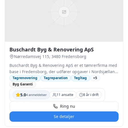
omfang, med fokus på holdbarhed og korrekt funktion
af hele tagsystemet.
Buschardt Byg & Renovering ApS
Nørredamsvej 115, 3480 Fredensborg
Buschardt Byg & Renovering ApS er et tømrerfirma med
base i Fredensborg, der udfører opgaver i Nordsjælland
og København. Virksomheden arbejder med
Tagrenovering
Tagreparation
Tegltag
+
5
tagrenovering, herunder reparation og udskiftning af
Byg Garanti
tage, og rådgiver om valg af tagtype,
5.0
11
ansatte
8
år i drift
4
anmeldelser
energiforbedringer og integration af ovenlysløsninger.
Opgaver kan gennemføres som totalentreprise i
Ring nu
samarbejde med faste partnere. Virksomheden er en
familieejet tømrervirksomhed drevet af Peter og Nicolai
Se detaljer
Buschardt med over 50 års samlet erfaring. Buschardt