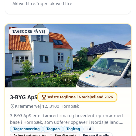
Aktive filtre:
Ingen aktive filtre
TAGSCORE PÅ VEJ
#
2026
1
/
7
3-BYG ApS
Bedste tagfirma i
Nordsjælland
2026
Kræmmervej 12, 3100 Hornbæk
3-BYG ApS er et tømrerfirma og hovedentreprenør med
base i Hornbæk, som udfører opgaver i Nordsjælland.
Virksomheden blev grundlagt i 2007 og løser både
Tagrenovering
Tagpap
Tegltag
+
4
enkeltfaglige tømreropgaver og som hovedentreprenør.
Asbestautorisation
Byg Garanti
Børsen Gazelle