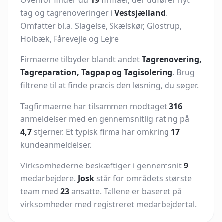
Ovenfor finder du
19
firmaer, der udfører nyt
tag og tagrenoveringer i
Vestsjælland
.
Omfatter bl.a. Slagelse, Skælskør, Glostrup,
Holbæk, Fårevejle og Lejre
Firmaerne tilbyder blandt andet
Tagrenovering,
Tagreparation, Tagpap og Tagisolering
. Brug
filtrene til at finde præcis den løsning, du søger.
Tagfirmaerne har tilsammen modtaget
316
anmeldelser med en gennemsnitlig rating på
4,7
stjerner. Et typisk firma har omkring
17
kundeanmeldelser.
Virksomhederne beskæftiger i gennemsnit
9
medarbejdere.
Josk
står for områdets største
team med
23
ansatte.
Tallene er baseret på
virksomheder med registreret medarbejdertal.