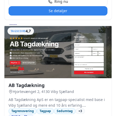
Ring nu
materialevalg og koordineres med øvrige
tømreropgaver. Da virksomheden er autoriseret til
Se detaljer
nedrivning af asbest, kan ældre asbestholdige tage og
facader fjernes sikkert og efter gældende regler. Keller
Tømrer & Montage ApS er medlem af Byg Garanti,
4,7
TAGSCORE
hvilket giver private kunder ekstra sikkerhed, hvis der
senere opdages fejl eller mangler på det udførte
arbejde.
AB Tagdækning
Hjortevænget 2, 4130 Viby Sjælland
AB Tagdækning ApS er en tagpap-specialist med base i
Viby Sjælland og mere end 10 års erfaring.
Virksomheden udfører opgaver på hele Sjælland for
Tagrenovering
Tagpap
Sedumtag
+
3