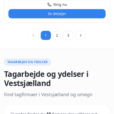
materialer i den tungere ende af markedet. V-Tag
Ring nu
tilbyder praktisk rådgivning fra idé til færdigt tag og
håndterer både reparationer og løbende vedligehold.
Se detaljer
Der nævnes hurtig tilbagemelding, typisk inden for 24
timer, og kontakt via formular med svar inden for 48
timer. Virksomheden angiver mere end 10 års erfaring
med tagpapopgaver.
1
2
3
TAGARBEJDE OG YDELSER
Tagarbejde og ydelser i
Vestsjælland
Find tagfirmaer i Vestsjælland og omegn