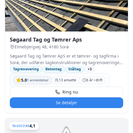
Søgaard Tag og Tømrer Aps
Elmebjergvej 48, 4180 Sorø
Søgaard Tag og Tømrer ApS er et tømrer- og tagfirma i
Sorø, der udfører tagkonstruktioner og tagrenoveringer
for både private og virksomheder på Sjælland.
Tagrenovering
Betontag
Ståltag
+
3
Virksomheden drives af Oliver Bangsgård Søgaard
5.0
13
ansatte
6
år i drift
1
anmeldelser
Jensen og kan varetage komplette udskiftninger af
ældre tage, herunder fornyelse af spær og undertag,
Ring nu
når konstruktionen er nedslidt. På de viste projekter
arbejder firmaet med Cembrit B7, ståltag fra Plastmo,
Se detaljer
IBF betontagsten, montering af Velux ovenlysvinduer
samt zinktagrender. Der udføres også isoleringsarbejde
i forbindelse med tagprojekter, så taget opgraderes
4,1
TAGSCORE
samtidig. Selskabet er registreret som anpartsselskab