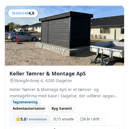
4,9
TAGSCORE
Keller Tømrer & Montage ApS
Skovgårdsvej 6, 4200 Slagelse
Keller Tømrer & Montage ApS er et tømrer- og
montagefirma med base i Slagelse, der udfører opgaver
på det meste af Sjælland for både private og erhverv.
Tagrenovering
Virksomheden blev etableret i 2018 og løser både
Asbestautorisation
Byg Garanti
mindre vedligeholdelse og større renoverings- og
5.0
15
ansatte
8
år i drift
7
anmeldelser
tilbygningsopgaver. En central del af virksomhedens
arbejde er tagrenovering, hvor der rådgives om