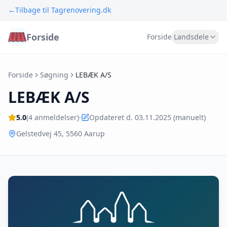
←
Tilbage til Tagrenovering.dk
Forside
Forside
Landsdele
Forside
Søgning
LEBÆK A/S
LEBÆK A/S
5.0
(
4
anmeldelser)
·
Opdateret d. 03.11.2025 (manuelt)
Gelstedvej 45
,
5560
Aarup