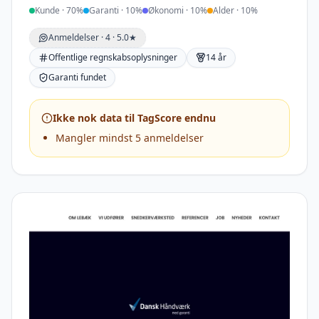
Kunde
·
70
%
Garanti
·
10
%
Økonomi
·
10
%
Alder
·
10
%
Anmeldelser ·
4
· 5.0★
Offentlige regnskabsoplysninger
14 år
Garanti fundet
Ikke nok data til TagScore endnu
Mangler mindst 5 anmeldelser