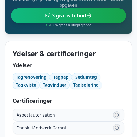
opgaven
Få 3 gratis tilbud
100% gratis & uforpligtende
Ydelser & certificeringer
Ydelser
Tagrenovering
Tagpap
Sedumtag
Tagkviste
Tagvinduer
Tagisolering
Certificeringer
Asbestautorisation
Dansk Håndværk Garanti