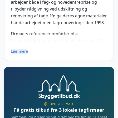
arbejder både i fag- og hovedentreprise og
tilbyder rådgivning ved udskiftning og
renovering af tage. Ifølge deres egne materialer
har de arbejdet med tagrenovering siden 1998.
Firmaets referencer omfatter bl.a.
tagudskiftning med ændring af kvist til VELUX
vindue samt projekter med sedum på flade
Læs mere
tage. I erhvervsbyggeri indgår også løsninger
med tagpap på stålspær og ståltrapez. Der
tilbydes energioptimering med efterisolering af
tag som en del af renoveringsopgaverne.
POPULÆRT VALG
Få gratis tilbud fra 3 lokale tagfirmaer
Sammenlign priser og vælg det bedste tilbud • Uanset