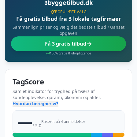
POPULÆRT VALG
Få gratis tilbud fra 3 lokale tagfirmaer
Sammenlign priser og vælg det bedste tilbud • Uanset
opgaven
Få 3 gratis tilbud
100% gratis & uforpligtende
TagScore
Samlet indikator for tryghed på tværs af
kundeoplevelse, garanti, økonomi og alder.
Hvordan beregner vi?
—
Baseret på 4 anmeldelser
/ 5,0