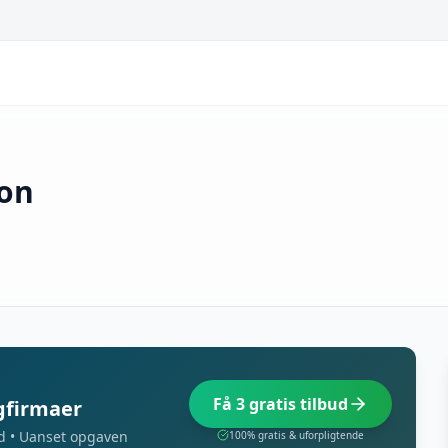
on
Få 3 gratis tilbud
agfirmaer
d • Uanset opgaven
100% gratis & uforpligtende