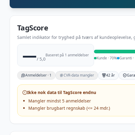
TagScore
Samlet indikator for tryghed på tværs af kundeoplevelse, 
—
Baseret på 1 anmeldelser
Kunde
·
70
%
Garanti
·
/ 5,0
Anmeldelser ·
1
CVR-data mangler
42 år
Gara
Ikke nok data til TagScore endnu
Mangler mindst 5 anmeldelser
Mangler brugbart regnskab (<= 24 mdr.)