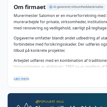
Om firmaet
AI-genereret virksomhedsbeskrivelse
Murermester Salomon er en murerforretning med b
murerarbejde for private, virksomheder, institution
med renovering og vedligehold, særligt på tegltage
Opgaverne omfatter blandt andet udbedring af utæt
forbindelse med forsikringsskader. Der udføres ogs
tilbud på konkrete projekter.
Arbejdet udføres med en kombination af traditione
Virksomheden er etableret i 1983 og er medlem af 
til en 5-års garantiordning på den håndværksmæssi
Læs mere
POPULÆRT VALG