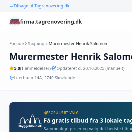
←
Tilbage til Tagrenovering.dk
firma.tagrenovering.dk
Forside
Søgning
Murermester Henrik Salomon
Murermester Henrik Salom
5.0
(
1
anmeldelser)
·
Opdateret d. 20.10.2025 (manuelt)
Literbuen 14A
,
2740
Skovlunde
POPULÆRT VALG
Få gratis tilbud fra 3 lokale t
Sammenlign priser og vælg det bedste tilbu