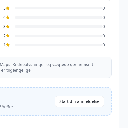
5
0
4
0
3
0
2
0
1
0
e Maps. Kildeoplysninger og vægtede gennemsnit
 er tilgængelige.
Start din anmeldelse
igtigt.