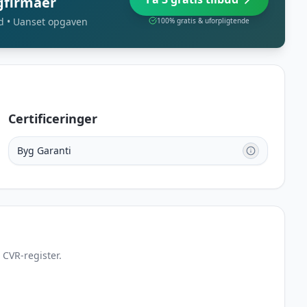
agfirmaer
d • Uanset opgaven
100% gratis & uforpligtende
Certificeringer
Byg Garanti
 CVR-register.