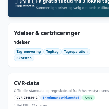
Få gratis tilbud fra 3 lokale t
Sammenlign priser og vælg det bedste tilbu
Ydelser & certificeringer
Ydelser
Tagrenovering
Tegltag
Tagreparation
Skorsten
CVR-data
Officielle stamdata og regnskabstal fra Erhvervsstyrelsens
CVR:
75488912
Enkeltmandsvirksomhed
Aktiv
Stiftet
1983
· 42 år siden