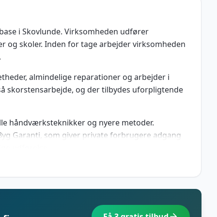
ase i Skovlunde. Virksomheden udfører
er og skoler. Inden for tage arbejder virksomheden
.
heder, almindelige reparationer og arbejder i
å skorstensarbejde, og der tilbydes uforpligtende
lle håndværksteknikker og nyere metoder.
Byg Garanti, som giver private forbrugere adgang
ge udførelse.
Få 3 gratis tilbud