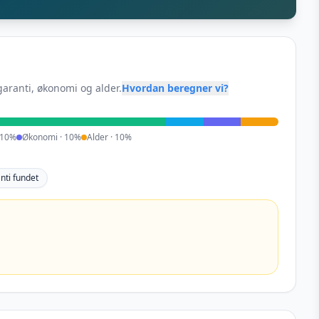
garanti, økonomi og alder.
Hvordan beregner vi?
10
%
Økonomi
·
10
%
Alder
·
10
%
nti fundet