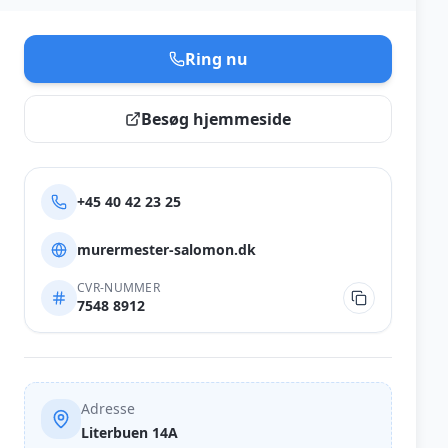
Ring nu
Besøg hjemmeside
+45 40 42 23 25
murermester-salomon.dk
CVR-NUMMER
7548 8912
Adresse
Literbuen 14A