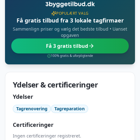
POPULÆRT VALG
Få gratis tilbud fra 3 lokale tagfirmaer
Sammenlign priser og vælg det bedste tilbud • Uanset
opgaven
Få 3 gratis tilbud
100% gratis & uforpligtende
Ydelser & certificeringer
Ydelser
Tagrenovering
Tagreparation
Certificeringer
Ingen certificeringer registreret.