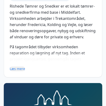
Rishede Tømrer og Snedker er et lokalt tømrer-
og snedkerfirma med base i Middelfart.
Virksomheden arbejder i Trekantområdet,
herunder Fredericia, Kolding og Vejle, og løser
både renoveringsopgaver, nybyg og udskiftning
af vinduer og døre for private og erhverv.
På tagområdet tilbyder virksomheden
reparation og lægning af nyt tag. Inden et
projekt igangsættes, gennemgås tagets
tilstand, og kunden får rådgivning om relevante
Læs mere
løsninger og materialer, herunder om der er
behov for reparation eller en egentlig
udskiftning.
Virksomheden er registreret med CVR-nr.
36614722 og er etableret i 2015.