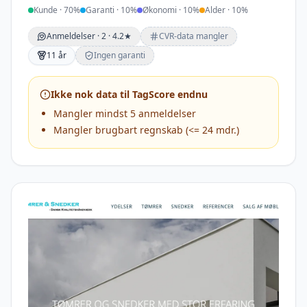
Kunde
·
70
%
Garanti
·
10
%
Økonomi
·
10
%
Alder
·
10
%
Anmeldelser ·
2
· 4.2★
CVR-data mangler
11 år
Ingen garanti
Ikke nok data til TagScore endnu
Mangler mindst 5 anmeldelser
Mangler brugbart regnskab (<= 24 mdr.)