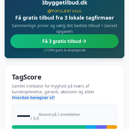
POPULÆRT VALG
Få gratis tilbud fra 3 lokale tagfirmaer
Sammenlign priser og vælg det bedste tilbud • Uanset
opgaven
Få 3 gratis tilbud
100% gratis & uforpligtende
TagScore
Samlet indikator for tryghed på tværs af
kundeoplevelse, garanti, økonomi og alder.
Hvordan beregner vi?
—
Baseret på 2 anmeldelser
/ 5,0