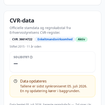
CVR-data
Officielle stamdata og regnskabstal fra
Erhvervsstyrelsens CVR-register.
CVR:
36614722
Enkeltmandsvirksomhed
Aktiv
Stiftet
2015
· 11 år siden
SOLIDITET
—
Data opdateres
Tallene er sidst synkroniseret 05. juli 2026.
En ny opdatering kører i baggrunden.
Data hentet
05. juli 2026
. Seneste regnskabsår
—
. Tal vises i
kr
.