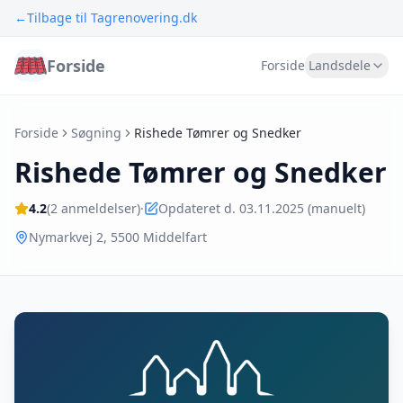
←
Tilbage til Tagrenovering.dk
Forside
Forside
Landsdele
Forside
Søgning
Rishede Tømrer og Snedker
Rishede Tømrer og Snedker
4.2
(
2
anmeldelser)
·
Opdateret d. 03.11.2025 (manuelt)
Nymarkvej 2
,
5500
Middelfart