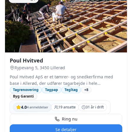
mindre reparationer og større entrepriser.
Poul Hvitved
Rypevang 5, 3450 Lillerød
Poul Hvitved ApS er et tømrer- og snedkerfirma med
base i Allerød, der udfører tagarbejde i hele
Nordsjælland. Virksomheden arbejder med nye tage,
Tagrenovering
Tagpap
Tegltag
+
8
renovering og reparation samt relaterede løsninger som
Byg Garanti
tagrender, kviste og ovenlysvinduer. Opgaverne udføres
4.0
19
ansatte
31
år i drift
4
anmeldelser
primært for private boligejere med fokus på faglighed
og klar kommunikation gennem hele forløbet. Firmaet er
Ring nu
familieejet og ledes af tømrermester Jesper Hvitved, som
overtog virksomheden i 2001. Holdet tæller cirka 20
Se detaljer