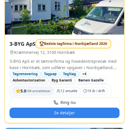
1
/
7
3-BYG ApS
Bedste tagfirma i
Nordsjælland
2026
Kræmmervej 12, 3100 Hornbæk
3-BYG ApS er et tømrerfirma og hovedentreprenør med
base i Hornbæk, som udfører opgaver i Nordsjælland.
Virksomheden blev grundlagt i 2007 og løser både
Tagrenovering
Tagpap
Tegltag
+
4
enkeltfaglige tømreropgaver og som hovedentreprenør.
Asbestautorisation
Byg Garanti
Børsen Gazelle
Siden etableringen har firmaet gennemført over 250 nye
5.0
12
ansatte
19
år i drift
194
anmeldelser
tage og arbejder med flere tagtyper, herunder tegl,
tagpap, skifer og ståltag. Ved større projekter håndterer
Ring nu
virksomheden planlægning og koordinering af
nødvendige underentreprenører, så kunden har én
Se detaljer
samlet kontakt. Udmærkelser: * Vinder af Årets Total
Entreprenør 2025 * Vinder af Årets til Årets Arbejdsmiljø