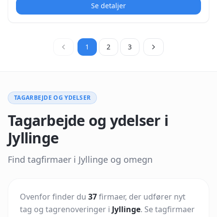
Tagekspert anvender virksomheden producentens
Se detaljer
systemer, der er oplyst med 30 års produktgaranti på
BMI Roof Pro-produkter. Arbejdet udføres af egne
håndværkere med fokus på korrekt udførelse fra
opmåling til færdigt tag. Virksomheden er etableret i
1
2
3
1995 og angiver CVR-nummer på sin hjemmeside. Pryts
Service oplyser desuden medlemskab af Dansk
Håndværk.
TAGARBEJDE OG YDELSER
Tagarbejde og ydelser i
Jyllinge
Find tagfirmaer i Jyllinge og omegn
Ovenfor finder du
37
firmaer, der udfører nyt
tag og tagrenoveringer i
Jyllinge
.
Se tagfirmaer